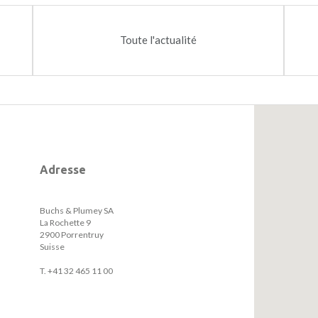
Toute l'actualité
Adresse
Buchs & Plumey SA
La Rochette 9
2900 Porrentruy
Suisse
T. +41 32 465 11 00