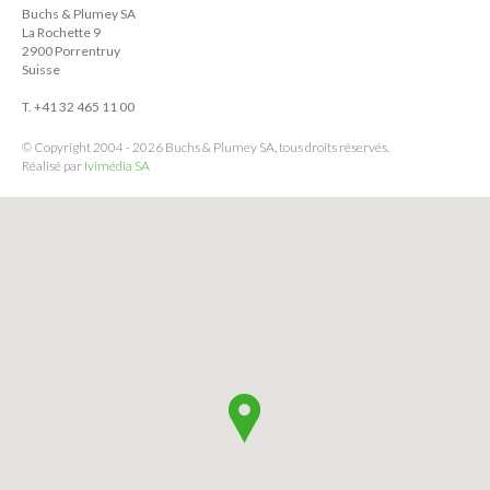
Buchs & Plumey SA
La Rochette 9
2900 Porrentruy
Suisse
T. +41 32 465 11 00
© Copyright 2004 - 2026 Buchs & Plumey SA, tous droits réservés.
Réalisé par
Ivimédia SA