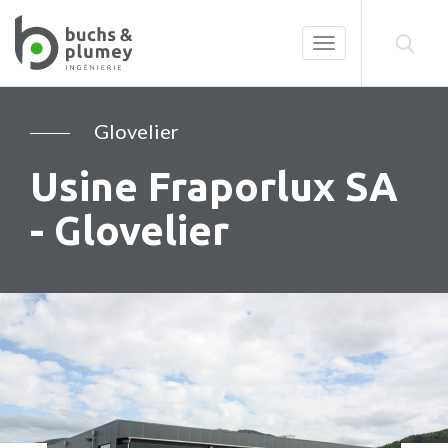
Toggle
navigation
Glovelier
Usine Fraporlux SA
- Glovelier
Précédent
Su