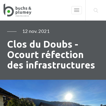
Toggle
navigation
12 nov. 2021
Clos du Doubs -
Ocourt réfection
des infrastructures
Précédent
Su