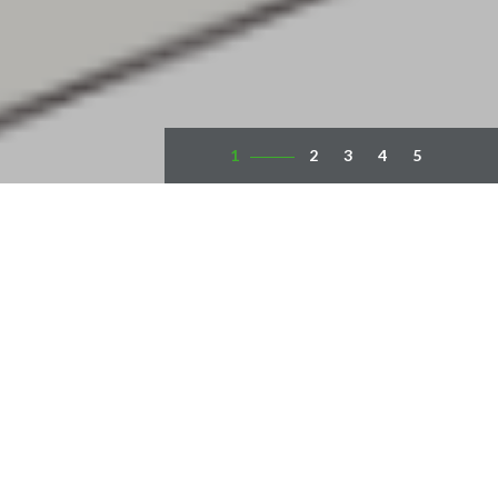
1
2
3
4
5
À propos de nous
Une évolution
perpétuelle
« Parce que nous sommes proches de vous, parce que
notre travail nous passionne, planifions et construisons
ensemble.»