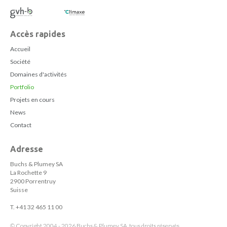
Accès rapides
Accueil
Société
Domaines d'activités
Portfolio
Projets en cours
News
Contact
Adresse
Buchs & Plumey SA
La Rochette 9
2900 Porrentruy
Suisse
T. +41 32 465 11 00
© Copyright 2004 - 2026 Buchs & Plumey SA, tous droits réservés.