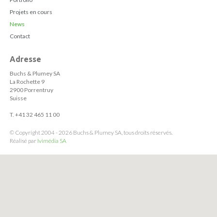
Projets en cours
News
Contact
Adresse
Buchs & Plumey SA
La Rochette 9
2900 Porrentruy
Suisse
T. +41 32 465 11 00
© Copyright 2004 - 2026 Buchs & Plumey SA, tous droits réservés.
Réalisé par
Ivimédia SA