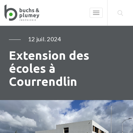
Toggle
navigation
12 juil. 2024
Extension des
écoles à
Courrendlin
Précédent
Su