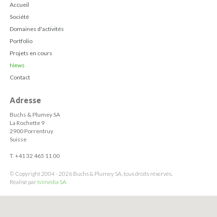
Accueil
Société
Domaines d'activités
Portfolio
Projets en cours
News
Contact
Adresse
Buchs & Plumey SA
La Rochette 9
2900 Porrentruy
Suisse
T. +41 32 465 11 00
© Copyright 2004 - 2026 Buchs & Plumey SA, tous droits réservés.
Réalisé par
Ivimédia SA