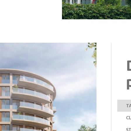
TA
CL
S