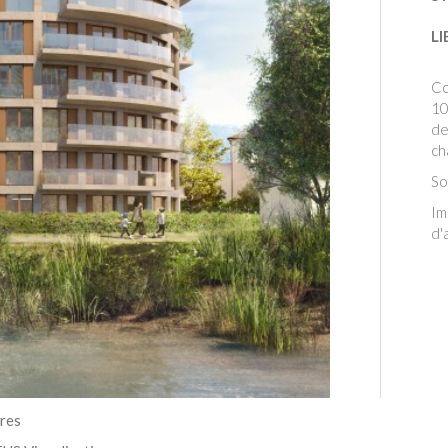
LI
Co
10
de
ch
So
Im
d'
ires