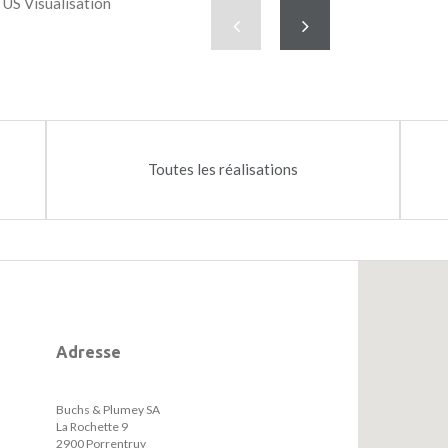
02
US Visualisation
Précédent
Suivant
Toutes les réalisations
Adresse
Buchs & Plumey SA
La Rochette 9
2900 Porrentruy