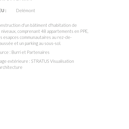
EU :
Delémont
nstruction d'un bâtiment d'habitation de
 niveaux, comprenant 48 appartements en PPE,
s esapces communautaires au rez-de-
aussée et un parking au sous-sol.
urce : Burri et Partenaires
age extérieure : STRATUS Visualisation
architecture
Le bâtiment "Résidence de la Sorne" à Delémont,
un magnifique immeuble de forme circulaire, est
désormais terminé. Nous sommes heureux
d'avoir pris part à cette construction en