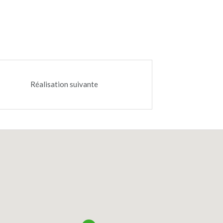
collaboration avec le bureau d'architectes Burri
et Partenaires.
Réalisation suivante