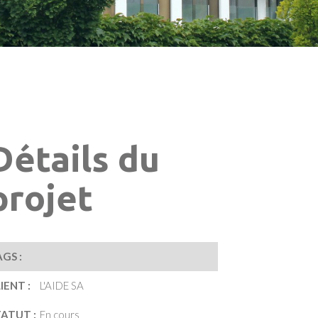
Détails du
projet
GS :
IENT :
L'AIDE SA
TATUT :
En cours