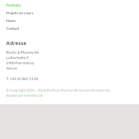
Portfolio
Projets en cours
News
Contact
Adresse
Buchs & Plumey SA
La Rochette 9
2900 Porrentruy
Suisse
T. +41 32 465 11 00
© Copyright 2004 - 2026 Buchs & Plumey SA, tous droits réservés.
Réalisé par
Ivimédia SA