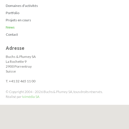
Domaines d'activités
Portfolio
Projets en cours
News
Contact
Adresse
Buchs & Plumey SA
La Rochette 9
2900 Porrentruy
Suisse
T. +41 32 465 11 00
© Copyright 2004 - 2026 Buchs & Plumey SA, tous droits réservés.
Réalisé par
Ivimédia SA