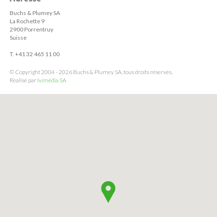
Buchs & Plumey SA
La Rochette 9
2900 Porrentruy
Suisse
T. +41 32 465 11 00
© Copyright 2004 - 2026 Buchs & Plumey SA, tous droits réservés.
Réalisé par
Ivimédia SA