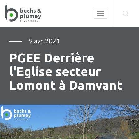
Toggle
navigation
9 avr. 2021
PGEE Derrière
l'Eglise secteur
Lomont à Damvant
Précédent
Su