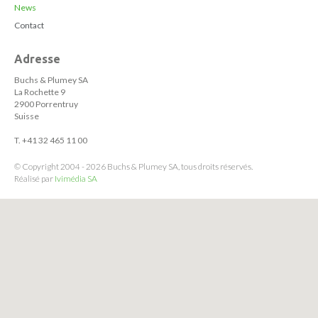
News
Contact
Adresse
Buchs & Plumey SA
La Rochette 9
2900 Porrentruy
Suisse
T. +41 32 465 11 00
© Copyright 2004 - 2026 Buchs & Plumey SA, tous droits réservés.
Réalisé par
Ivimédia SA