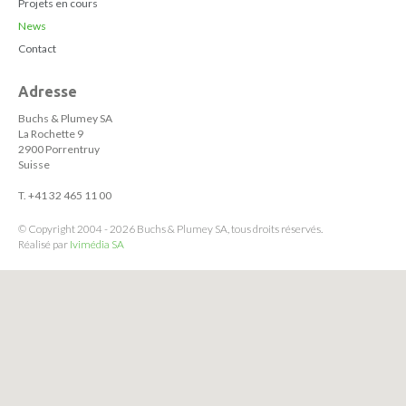
Projets en cours
News
Contact
Adresse
Buchs & Plumey SA
La Rochette 9
2900 Porrentruy
Suisse
T. +41 32 465 11 00
© Copyright 2004 - 2026 Buchs & Plumey SA, tous droits réservés.
Réalisé par
Ivimédia SA