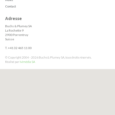
Contact
Adresse
Buchs & Plumey SA
La Rochette 9
2900 Porrentruy
Suisse
T. +41 32 465 11 00
© Copyright 2004 - 2026 Buchs & Plumey SA, tous droits réservés.
Réalisé par
Ivimédia SA