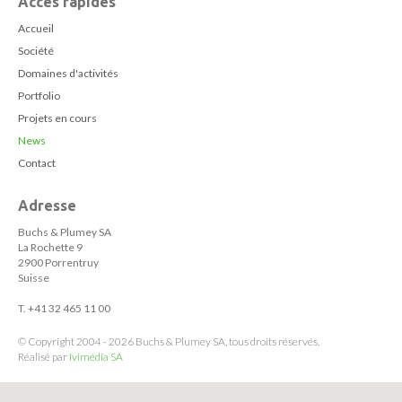
Accès rapides
Accueil
Société
Domaines d'activités
Portfolio
Projets en cours
News
Contact
Adresse
Buchs & Plumey SA
La Rochette 9
2900 Porrentruy
Suisse
T. +41 32 465 11 00
© Copyright 2004 - 2026 Buchs & Plumey SA, tous droits réservés.
Réalisé par
Ivimédia SA