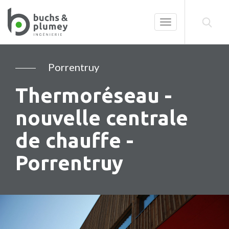
Toggle
navigation
Porrentruy
Thermoréseau -
nouvelle centrale
de chauffe -
Porrentruy
Précédent
Su