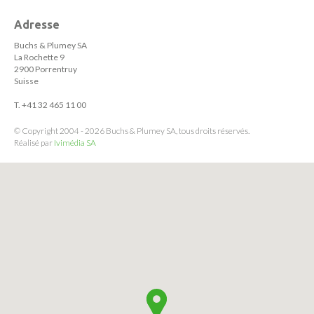
Adresse
Buchs & Plumey SA
La Rochette 9
2900 Porrentruy
Suisse
T. +41 32 465 11 00
© Copyright 2004 - 2026 Buchs & Plumey SA, tous droits réservés.
Réalisé par
Ivimédia SA