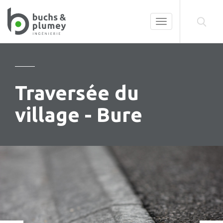
Toggle
navigation
Traversée du
village - Bure
Précédent
Su