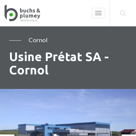
Toggle
navigation
Cornol
Usine Prétat SA -
Cornol
Précédent
Su