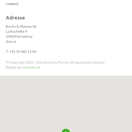
Contact
Adresse
Buchs & Plumey SA
La Rochette 9
2900 Porrentruy
Suisse
T. +41 32 465 11 00
© Copyright 2004 - 2026 Buchs & Plumey SA, tous droits réservés.
Réalisé par
Ivimédia SA